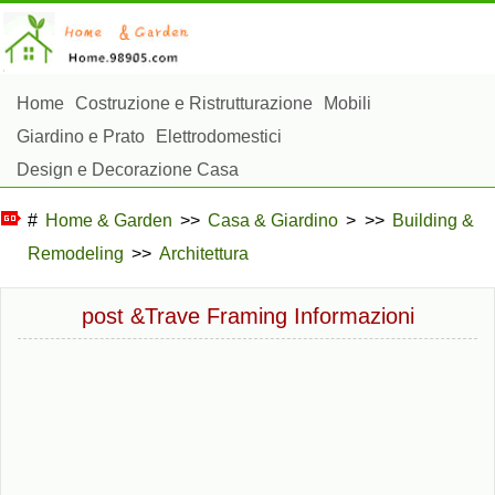
Home
Costruzione e Ristrutturazione
Mobili
Giardino e Prato
Elettrodomestici
Design e Decorazione Casa
Riparazioni e Manutenzione Casa
Sicurezza Domestica
#
Home & Garden
>>
Casa & Giardino
> >>
Building &
Gestione Domestica
Remodeling
>>
Architettura
Paesaggistica e Costruzioni Esterne
Piante, Fiori e Erbe
Hobby Domestici
post &Trave Framing Informazioni