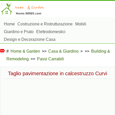
Home
Costruzione e Ristrutturazione
Mobili
Giardino e Prato
Elettrodomestici
Design e Decorazione Casa
Riparazioni e Manutenzione Casa
Sicurezza Domestica
#
Home & Garden
>>
Casa & Giardino
> >>
Building &
Gestione Domestica
Remodeling
>>
Passi Carrabili
Paesaggistica e Costruzioni Esterne
Piante, Fiori e Erbe
Hobby Domestici
Taglio pavimentazione in calcestruzzo Curvi