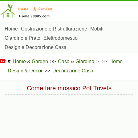
Home
Costruzione e Ristrutturazione
Mobili
Giardino e Prato
Elettrodomestici
Design e Decorazione Casa
Riparazioni e Manutenzione Casa
Sicurezza Domestica
#
Home & Garden
>>
Casa & Giardino
> >>
Home
Gestione Domestica
Design & Decor
>>
Decorazione Casa
Paesaggistica e Costruzioni Esterne
Piante, Fiori e Erbe
Hobby Domestici
Come fare mosaico Pot Trivets