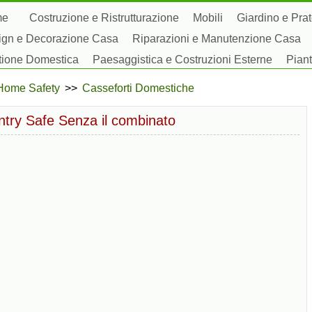
me
Costruzione e Ristrutturazione
Mobili
Giardino e Pra
ign e Decorazione Casa
Riparazioni e Manutenzione Casa
tione Domestica
Paesaggistica e Costruzioni Esterne
Piant
by Domestici
Home Safety
>>
Casseforti Domestiche
try Safe Senza il combinato