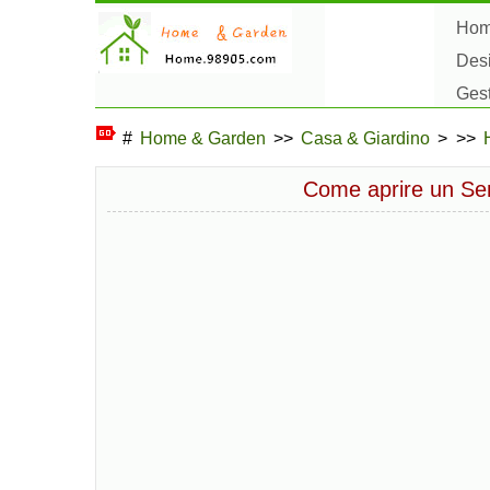
Ho
Des
Ges
Hob
#
Home & Garden
>>
Casa & Giardino
> >>
Come aprire un Sen