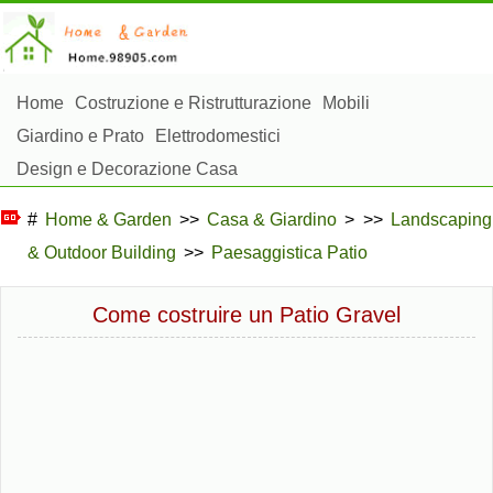
Home
Costruzione e Ristrutturazione
Mobili
Giardino e Prato
Elettrodomestici
Design e Decorazione Casa
Riparazioni e Manutenzione Casa
Sicurezza Domestica
#
Home & Garden
>>
Casa & Giardino
> >>
Landscaping
Gestione Domestica
& Outdoor Building
>>
Paesaggistica Patio
Paesaggistica e Costruzioni Esterne
Piante, Fiori e Erbe
Hobby Domestici
Come costruire un Patio Gravel