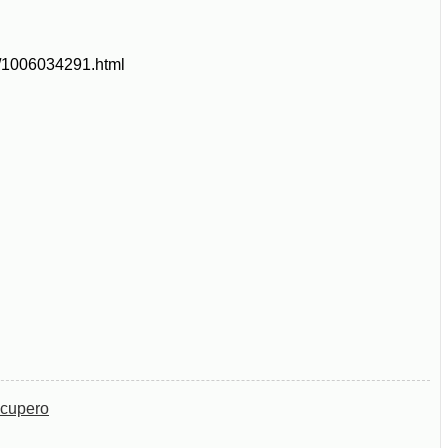
es/1006034291.html
ecupero