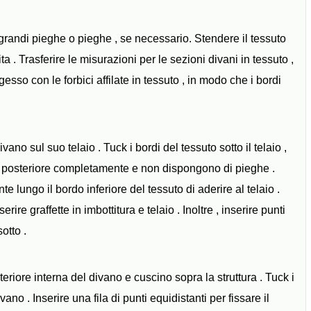
 grandi pieghe o pieghe , se necessario. Stendere il tessuto
ta . Trasferire le misurazioni per le sezioni divani in tessuto ,
gesso con le forbici affilate in tessuto , in modo che i bordi
vano sul suo telaio . Tuck i bordi del tessuto sotto il telaio ,
rte posteriore completamente e non dispongono di pieghe .
nte lungo il bordo inferiore del tessuto di aderire al telaio .
rire graffette in imbottitura e telaio . Inoltre , inserire punti
otto .
eriore interna del divano e cuscino sopra la struttura . Tuck i
vano . Inserire una fila di punti equidistanti per fissare il