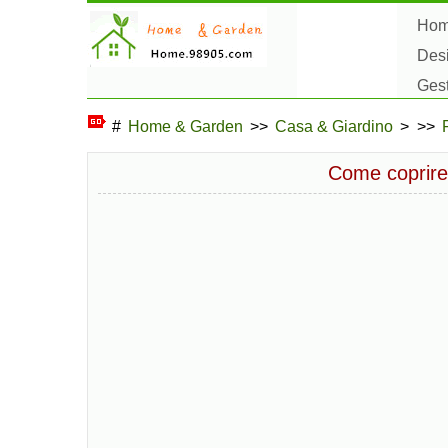
Ho
Des
Ges
Hob
#
Home & Garden
>>
Casa & Giardino
> >>
Come coprire