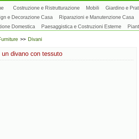
me
Costruzione e Ristrutturazione
Mobili
Giardino e Pra
ign e Decorazione Casa
Riparazioni e Manutenzione Casa
tione Domestica
Paesaggistica e Costruzioni Esterne
Piant
by Domestici
Furniture
>>
Divani
 un divano con tessuto