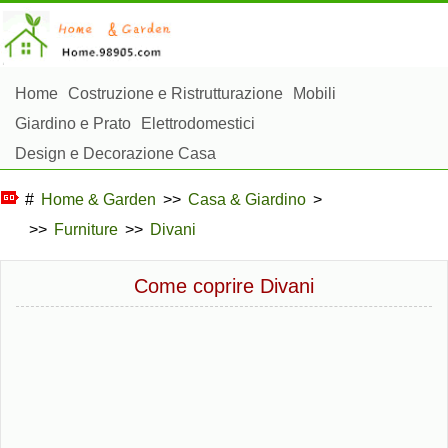
Home
Costruzione e Ristrutturazione
Mobili
Giardino e Prato
Elettrodomestici
Design e Decorazione Casa
Riparazioni e Manutenzione Casa
Sicurezza Domestica
#
Home & Garden
>>
Casa & Giardino
>
Gestione Domestica
>>
Furniture
>>
Divani
Paesaggistica e Costruzioni Esterne
Piante, Fiori e Erbe
Hobby Domestici
Come coprire Divani