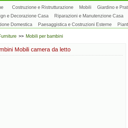
me
Costruzione e Ristrutturazione
Mobili
Giardino e Pra
ign e Decorazione Casa
Riparazioni e Manutenzione Casa
tione Domestica
Paesaggistica e Costruzioni Esterne
Piant
by Domestici
Furniture
>>
Mobili per bambini
bini Mobili camera da letto