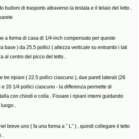
 bulloni di trasporto attraverso la testata e il telaio del letto .
 parete
ne a forma di casa di 1/4-inch compensato per queste
la base ) da 25.5 pollici ( altezza verticale su entrambi i lati
a al centro del picco del tetto .
 tre ripiani ( 22.5 pollici ciascuno ), due pareti laterali (26
i e 20 1/4 pollici ciascuno - la differenza permette di
alla con chiodi e colla . Fissare i ripiani interni guidando
 luogo .
el breve uno ( fa una forma a " L" ) , quindi collegare il tetto
 .