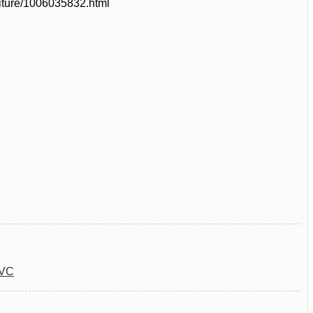
rniture/1006035832.html
PVC