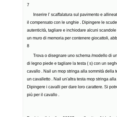
7
Inserire l' scaffalatura sul pavimento e alline
il compensato con le unghie . Dipingere le scuder
autenticità, tagliare e inchiodare alcuni scandole r
un muro di memoria per contenere giocattoli, abbig
8
Trova o disegnare uno schema /modello di una t
di legno piede e tagliare la testa ( s) con un segh
cavallo . Nail un mop stringa alla sommità della te
un cavalletto . Nail un'altra testa mop stringa all
Dipingere i cavalli per dare loro carattere. Si pot
più per il cavallo .