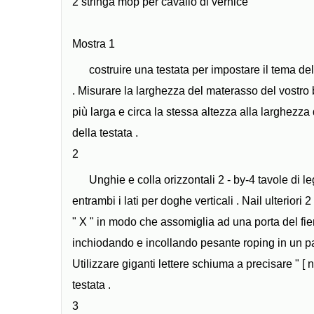
2 stringa mop per cavallo di vernice
Mostra 1
costruire una testata per impostare il tema del
. Misurare la larghezza del materasso del vostro 
più larga e circa la stessa altezza alla larghezza
della testata .
2
Unghie e colla orizzontali 2 - by-4 tavole di 
entrambi i lati per doghe verticali . Nail ulteriori 
" X " in modo che assomiglia ad una porta del fien
inchiodando e incollando pesante roping in un pa
Utilizzare giganti lettere schiuma a precisare " [
testata .
3