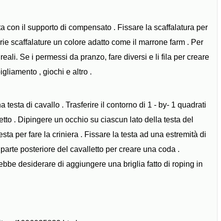
ata con il supporto di compensato . Fissare la scaffalatura per
ie scaffalature un colore adatto come il marrone farm . Per
eali. Se i permessi da pranzo, fare diversi e li fila per creare
liamento , giochi e altro .
esta di cavallo . Trasferire il contorno di 1 - by- 1 quadrati
etto . Dipingere un occhio su ciascun lato della testa del
sta per fare la criniera . Fissare la testa ad una estremità di
a parte posteriore del cavalletto per creare una coda .
rebbe desiderare di aggiungere una briglia fatto di roping in