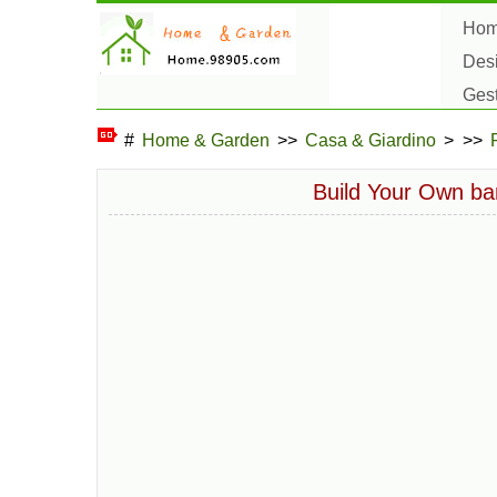
Ho
Des
Ges
Hob
#
Home & Garden
>>
Casa & Giardino
> >>
Build Your Own bam