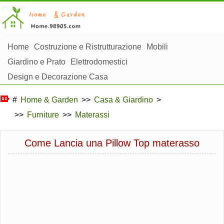
Home
Costruzione e Ristrutturazione
Mobili
Giardino e Prato
Elettrodomestici
Design e Decorazione Casa
Riparazioni e Manutenzione Casa
Sicurezza Domestica
#
Home & Garden
>>
Casa & Giardino
>
Gestione Domestica
>>
Furniture
>>
Materassi
Paesaggistica e Costruzioni Esterne
Piante, Fiori e Erbe
Hobby Domestici
Come Lancia una Pillow Top materasso