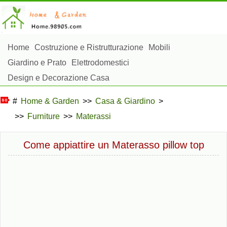
Home
Costruzione e Ristrutturazione
Mobili
Giardino e Prato
Elettrodomestici
Design e Decorazione Casa
Riparazioni e Manutenzione Casa
Sicurezza Domestica
#
Home & Garden
>>
Casa & Giardino
>
Gestione Domestica
>>
Furniture
>>
Materassi
Paesaggistica e Costruzioni Esterne
Piante, Fiori e Erbe
Hobby Domestici
Come appiattire un Materasso pillow top