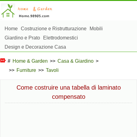
Home
Costruzione e Ristrutturazione
Mobili
Giardino e Prato
Elettrodomestici
Design e Decorazione Casa
Riparazioni e Manutenzione Casa
Sicurezza Domestica
#
Home & Garden
>>
Casa & Giardino
>
Gestione Domestica
>>
Furniture
>>
Tavoli
Paesaggistica e Costruzioni Esterne
Piante, Fiori e Erbe
Hobby Domestici
Come costruire una tabella di laminato
compensato