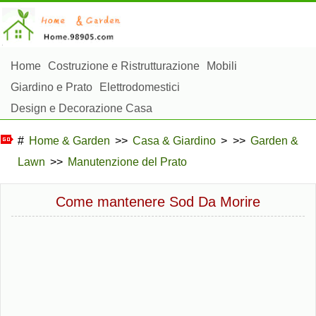
Home
Costruzione e Ristrutturazione
Mobili
Giardino e Prato
Elettrodomestici
Design e Decorazione Casa
Riparazioni e Manutenzione Casa
Sicurezza Domestica
#
Home & Garden
>>
Casa & Giardino
> >>
Garden &
Gestione Domestica
Lawn
>>
Manutenzione del Prato
Paesaggistica e Costruzioni Esterne
Piante, Fiori e Erbe
Hobby Domestici
Come mantenere Sod Da Morire