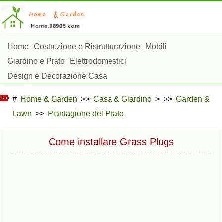
Home
Costruzione e Ristrutturazione
Mobili
Giardino e Prato
Elettrodomestici
Design e Decorazione Casa
Riparazioni e Manutenzione Casa
Sicurezza Domestica
#
Home & Garden
>>
Casa & Giardino
> >>
Garden &
Gestione Domestica
Lawn
>>
Piantagione del Prato
Paesaggistica e Costruzioni Esterne
Piante, Fiori e Erbe
Hobby Domestici
Come installare Grass Plugs