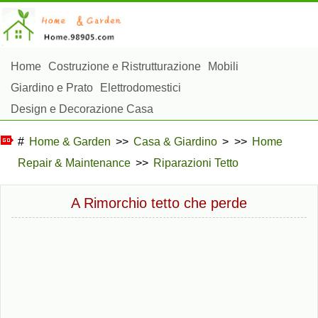
Home
Costruzione e Ristrutturazione
Mobili
Giardino e Prato
Elettrodomestici
Design e Decorazione Casa
Riparazioni e Manutenzione Casa
Sicurezza Domestica
#
Home & Garden
>>
Casa & Giardino
> >>
Home
Gestione Domestica
Repair & Maintenance
>>
Riparazioni Tetto
Paesaggistica e Costruzioni Esterne
Piante, Fiori e Erbe
Hobby Domestici
A Rimorchio tetto che perde