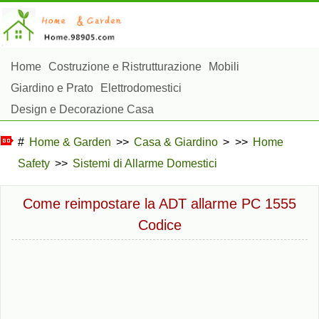
Home
Costruzione e Ristrutturazione
Mobili
Giardino e Prato
Elettrodomestici
Design e Decorazione Casa
Riparazioni e Manutenzione Casa
Sicurezza Domestica
#
Home & Garden
>>
Casa & Giardino
> >>
Home
Gestione Domestica
Safety
>>
Sistemi di Allarme Domestici
Paesaggistica e Costruzioni Esterne
Piante, Fiori e Erbe
Hobby Domestici
Come reimpostare la ADT allarme PC 1555
Codice