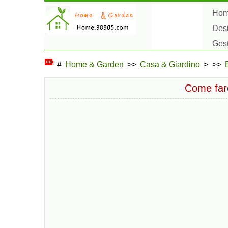
Ho
Des
Ges
Hob
#
Home & Garden
>>
Casa & Giardino
> >>
Come far