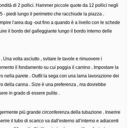
ondità di 2 pollici. Hammer piccole quote da 12 pollici negli
5 - piedi lungo il perimetro che racchiude la piazza .
pire l'area dug -out fino a quando è a livello con le schede
uire il bordo del galleggiante lungo il bordo interno delle
 Una volta asciutto , svitare le tavole e rimuovere i
emento il fondamento su cui poggia il camino . Impostare la
oro nella parete . Outfit la sega con una lama lavorazione dei
ntro della canna . Size è una preferenza , ma dovrebbe
ere in grado di essere pulito .
eggermente più grande circonferenza della tubazione . Inserire
Inserire il tubo di scarico va dall'esterno all'interno e adiacenti