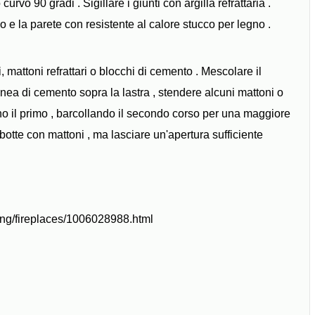
rvo 90 gradi . Sigillare i giunti con argilla refrattaria .
ico e la parete con resistente al calore stucco per legno .
 mattoni refrattari o blocchi di cemento . Mescolare il
nea di cemento sopra la lastra , stendere alcuni mattoni o
no il primo , barcollando il secondo corso per una maggiore
 botte con mattoni , ma lasciare un'apertura sufficiente
ing/fireplaces/1006028988.html