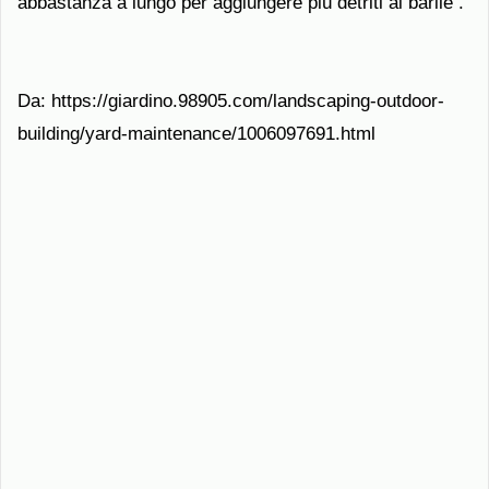
abbastanza a lungo per aggiungere più detriti al barile .
Da: https://giardino.98905.com/landscaping-outdoor-
building/yard-maintenance/1006097691.html