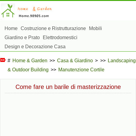
Home
Costruzione e Ristrutturazione
Mobili
Giardino e Prato
Elettrodomestici
Design e Decorazione Casa
Riparazioni e Manutenzione Casa
Sicurezza Domestica
#
Home & Garden
>>
Casa & Giardino
> >>
Landscaping
Gestione Domestica
& Outdoor Building
>>
Manutenzione Cortile
Paesaggistica e Costruzioni Esterne
Piante, Fiori e Erbe
Hobby Domestici
Come fare un barile di masterizzazione