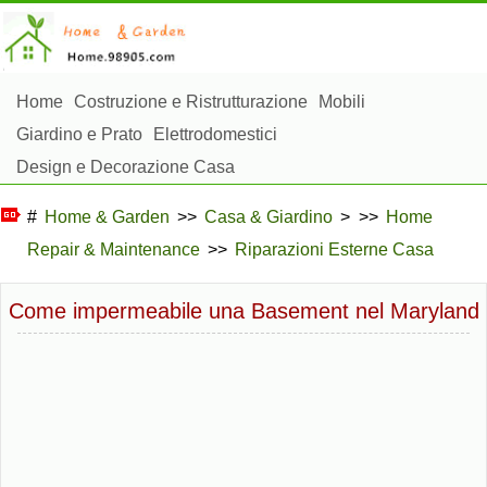
Home
Costruzione e Ristrutturazione
Mobili
Giardino e Prato
Elettrodomestici
Design e Decorazione Casa
Riparazioni e Manutenzione Casa
Sicurezza Domestica
#
Home & Garden
>>
Casa & Giardino
> >>
Home
Gestione Domestica
Repair & Maintenance
>>
Riparazioni Esterne Casa
Paesaggistica e Costruzioni Esterne
Piante, Fiori e Erbe
Hobby Domestici
Come impermeabile una Basement nel Maryland