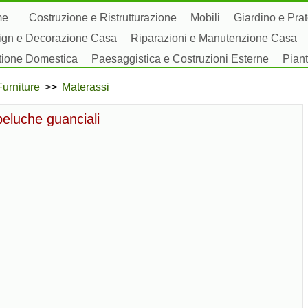
me
Costruzione e Ristrutturazione
Mobili
Giardino e Pra
ign e Decorazione Casa
Riparazioni e Manutenzione Casa
tione Domestica
Paesaggistica e Costruzioni Esterne
Piant
by Domestici
Furniture
>>
Materassi
 peluche guanciali