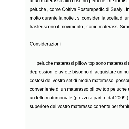
di un materasso alto cuscino peluche che fornisc
peluche , come Coltiva Posturepedic di Sealy . In
molto durante la notte , si consideri la scelta d
trasferiscono il movimento , come materassi S
Considerazioni
peluche materassi pillow top sono materassi no
depressioni e avrete bisogno di acquistare un n
costosi del vostro set di media materasso; posson
conveniente di un materasso pillow top peluche 
un letto matrimoniale (prezzo a partire dal 2009 
superiore del vostro materasso corrente per fornire