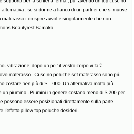
e supporto per la schiena ferma , pur avendo un top cuscino
 alternativa , se si dorme a fianco di un partner che si muove
i un materasso con spire avvolte singolarmente che non
immons Beautyrest Bamako.
- vibrazione; dopo un po ' il vostro corpo vi farà
uovo materasso . Cuscino peluche set materasso sono più
o costare ben più di $ 1.000. Un alternativa molto più
è un piumino . Piumini in genere costano meno di $ 200 per
) e possono essere posizionati direttamente sulla parte
 l'effetto pillow top peluche desideri.