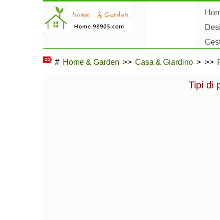
Ho
Des
Ges
Hob
#
Home & Garden
>>
Casa & Giardino
> >>
Tipi di