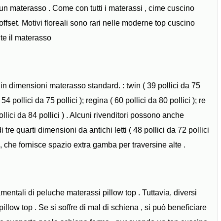
n materasso . Come con tutti i materassi , cime cuscino
ffset. Motivi floreali sono rari nelle moderne top cuscino
te il materasso
in dimensioni materasso standard. : twin ( 39 pollici da 75
 54 pollici da 75 pollici ); regina ( 60 pollici da 80 pollici ); re
pollici da 84 pollici ) . Alcuni rivenditori possono anche
re quarti dimensioni da antichi letti ( 48 pollici da 72 pollici
) , che fornisce spazio extra gamba per traversine alte .
mentali di peluche materassi pillow top . Tuttavia, diversi
illow top . Se si soffre di mal di schiena , si può beneficiare