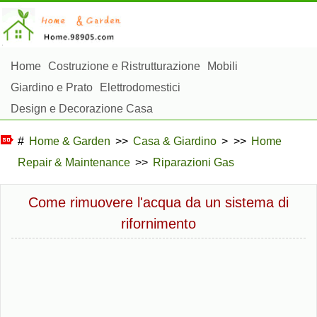
Home
Costruzione e Ristrutturazione
Mobili
Giardino e Prato
Elettrodomestici
Design e Decorazione Casa
Riparazioni e Manutenzione Casa
Sicurezza Domestica
#
Home & Garden
>>
Casa & Giardino
> >>
Home
Gestione Domestica
Repair & Maintenance
>>
Riparazioni Gas
Paesaggistica e Costruzioni Esterne
Piante, Fiori e Erbe
Hobby Domestici
Come rimuovere l'acqua da un sistema di
rifornimento