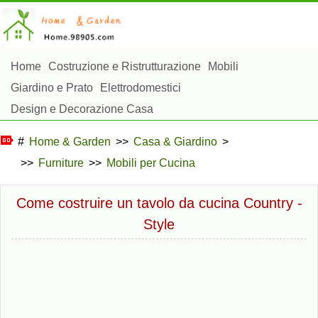
Home
Costruzione e Ristrutturazione
Mobili
Giardino e Prato
Elettrodomestici
Design e Decorazione Casa
Riparazioni e Manutenzione Casa
Sicurezza Domestica
#
Home & Garden
>>
Casa & Giardino
>
Gestione Domestica
>>
Furniture
>>
Mobili per Cucina
Paesaggistica e Costruzioni Esterne
Piante, Fiori e Erbe
Hobby Domestici
Come costruire un tavolo da cucina Country -
Style