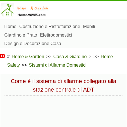
Home
Costruzione e Ristrutturazione
Mobili
Giardino e Prato
Elettrodomestici
Design e Decorazione Casa
Riparazioni e Manutenzione Casa
Sicurezza Domestica
#
Home & Garden
>>
Casa & Giardino
> >>
Home
Gestione Domestica
Safety
>>
Sistemi di Allarme Domestici
Paesaggistica e Costruzioni Esterne
Piante, Fiori e Erbe
Hobby Domestici
Come è il sistema di allarme collegato alla
stazione centrale di ADT