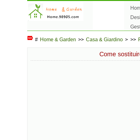
Ho
Des
Ges
Hob
#
Home & Garden
>>
Casa & Giardino
> >>
Come sostituir