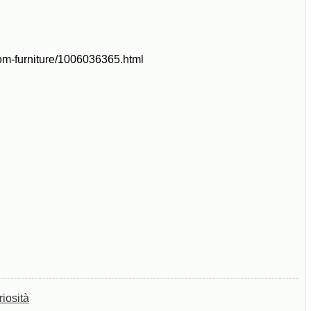
room-furniture/1006036365.html
iosità