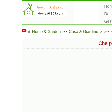
Ho
Des
Ges
Hob
#
Home & Garden
>>
Casa & Giardino
> >>
Che pi