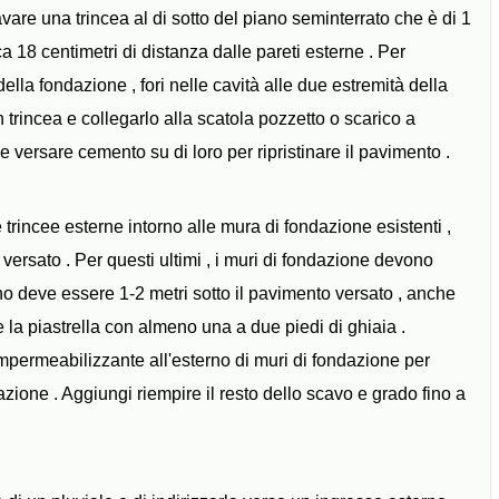
vare una trincea al di sotto del piano seminterrato che è di 1
a 18 centimetri di distanza dalle pareti esterne . Per
della fondazione , fori nelle cavità alle due estremità della
n trincea e collegarlo alla scatola pozzetto o scarico a
 e versare cemento su di loro per ripristinare il pavimento .
trincee esterne intorno alle mura di fondazione esistenti ,
ersato . Per questi ultimi , i muri di fondazione devono
rno deve essere 1-2 metri sotto il pavimento versato , anche
e la piastrella con almeno una a due piedi di ghiaia .
ermeabilizzante all'esterno di muri di fondazione per
dazione . Aggiungi riempire il resto dello scavo e grado fino a