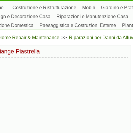
me
Costruzione e Ristrutturazione
Mobili
Giardino e Pra
ign e Decorazione Casa
Riparazioni e Manutenzione Casa
tione Domestica
Paesaggistica e Costruzioni Esterne
Piant
by Domestici
Home Repair & Maintenance
>>
Riparazioni per Danni da Allu
ange Piastrella