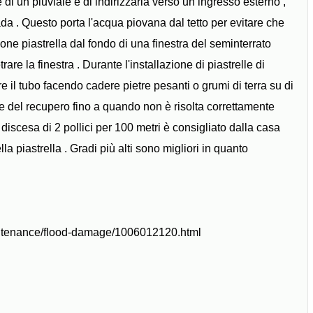
 di un pluviale e di indirizzarla verso un ingresso esterno ,
a . Questo porta l'acqua piovana dal tetto per evitare che
zione piastrella dal fondo di una finestra del seminterrato
re la finestra . Durante l'installazione di piastrelle di
 il tubo facendo cadere pietre pesanti o grumi di terra su di
re del recupero fino a quando non è risolta correttamente
 discesa di 2 pollici per 100 metri è consigliato dalla casa
ella piastrella . Gradi più alti sono migliori in quanto
intenance/flood-damage/1006012120.html