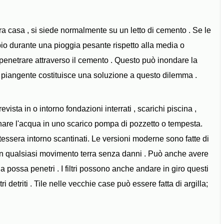
tra casa , si siede normalmente su un letto di cemento . Se le
io durante una pioggia pesante rispetto alla media o
penetrare attraverso il cemento . Questo può inondare la
a piangente costituisce una soluzione a questo dilemma .
ista in o intorno fondazioni interrati , scarichi piscina ,
renare l'acqua in uno scarico pompa di pozzetto o tempesta.
essera intorno scantinati. Le versioni moderne sono fatte di
con qualsiasi movimento terra senza danni . Può anche avere
a possa penetri . I filtri possono anche andare in giro questi
i detriti . Tile nelle vecchie case può essere fatta di argilla;