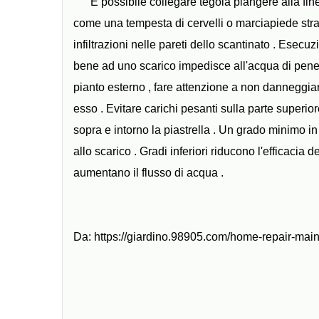
È possibile collegare tegola piangere alla fine
come una tempesta di cervelli o marciapiede strad
infiltrazioni nelle pareti dello scantinato . Esecu
bene ad uno scarico impedisce all'acqua di penetra
pianto esterno , fare attenzione a non danneggiare
esso . Evitare carichi pesanti sulla parte superio
sopra e intorno la piastrella . Un grado minimo in
allo scarico . Gradi inferiori riducono l'efficacia d
aumentano il flusso di acqua .
Da: https://giardino.98905.com/home-repair-ma